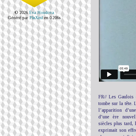
© 2026
Eva Houdova
Généré par
PluXml
en 0.206s
FR// Les Gaulois c
tombe sur la tête.
l’apparition d’un
d’une ère nouvell
siècles plus tard,
exprimait son eff