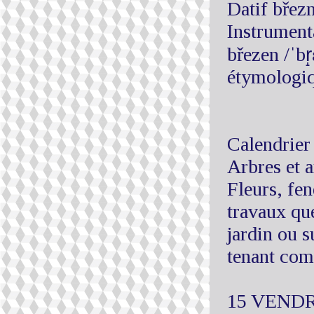
Datif břez
Instrument
březen /ˈb
étymologiq
Calendrier 
Arbres et a
Fleurs, fen
travaux qu
jardin ou s
tenant comp
15 VEND