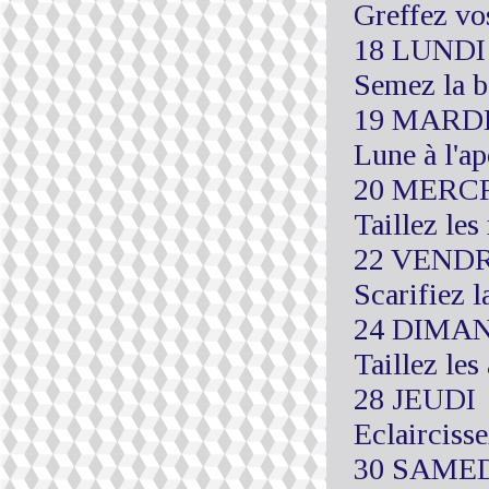
Greffez vos
18 LUNDI
Semez la b
19 MARD
Lune à l'a
20 MERC
Taillez les
22 VEND
Scarifiez l
24 DIMA
Taillez les 
28 JEUDI
Eclairciss
30 SAME