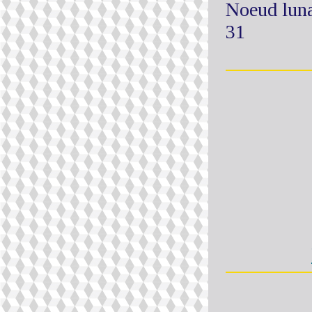
Noeud luna
31