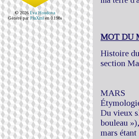
ma terre d'
© 2026
Eva Houdova
Généré par
PluXml
en 0.198s
MOT DU 
Histoire du
section Ma
MARS
Étymologi
Du vieux sl
bouleau »)
mars étant