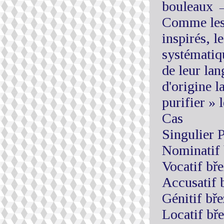
bouleaux →
Comme les r
inspirés, l
systématiq
de leur lan
d'origine 
purifier » 
Cas
Singulier P
Nominatif 
Vocatif bř
Accusatif 
Génitif bř
Locatif bř