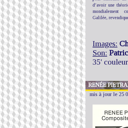
d’avoir une théor
mondialement c
Galilée, revendique
Images:
Ch
Son:
Patri
35' couleu
RENÉE PIETRA
mis à jour le 25 