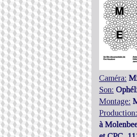
Caméra:
Mi
Son:
Ophéli
Montage:
M
Production
à Molenbee
et CPC, 11