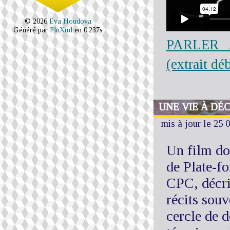
© 2026
Eva Houdova
Généré par
PluXml
en 0.237s
PARLER A
(extrait dé
UNE VIE À DÉC
mis à jour le 25 
Un film doc
de Plate-f
CPC, décrit
récits sou
cercle de d