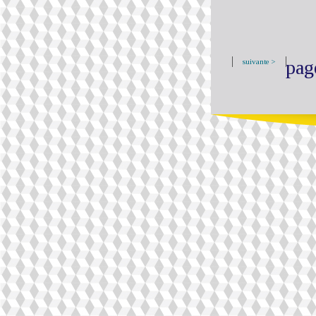
pag
suivante >