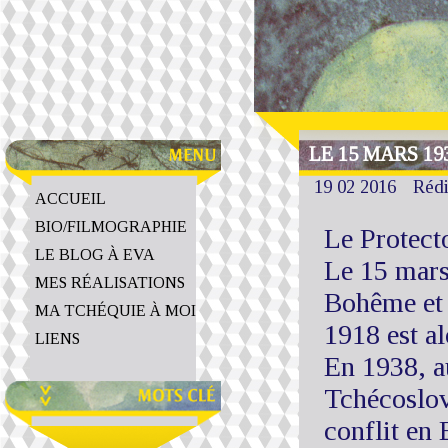
LE 15 MARS 19
19 02 2016
Réd
ACCUEIL
BIO/FILMOGRAPHIE
Le Protec
LE BLOG À EVA
Le 15 mars
MES RÉALISATIONS
Bohême et 
MA TCHÉQUIE À MOI
1918 est al
LIENS
En 1938, a
Tchécoslov
conflit en