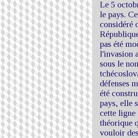
Le 5 octobr
le pays. C
considéré 
République 
pas été mod
l'invasion 
sous le no
tchécoslov
défenses mi
été constr
pays, elle
cette ligne
théorique q
vouloir des