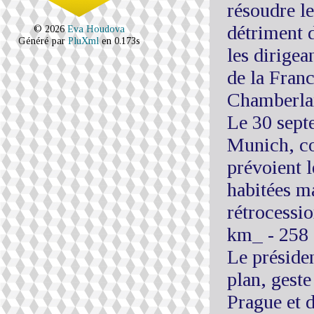
résoudre le
détriment 
© 2026
Eva Houdova
Généré par
PluXml
en 0.173s
les dirigea
de la Franc
Chamberlai
Le 30 septe
Munich, co
prévoient 
habitées ma
rétrocessio
km_ - 258 
Le présiden
plan, gest
Prague et 