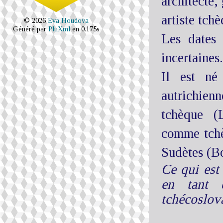
architecte,
artiste tch
© 2026
Eva Houdova
Généré par
PluXml
en 0.175s
Les dates 
incertaines.
Il est n
autrichienn
tchèque (
comme tchè
Sudètes (B
Ce qui est 
en tant 
tchécoslov