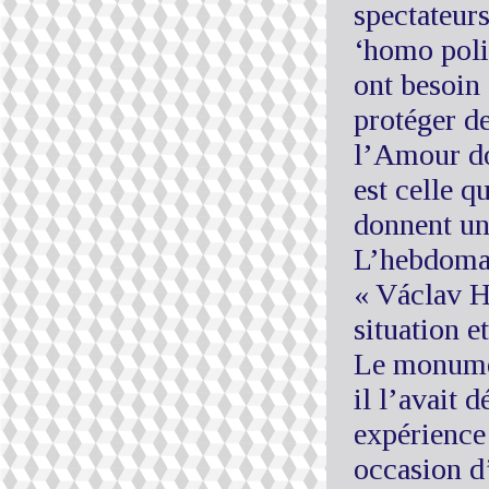
spectateurs
‘homo polit
ont besoin
protéger de
l’Amour do
est celle q
donnent u
L’hebdomad
« Václav H
situation e
Le monumen
il l’avait 
expérience
occasion d