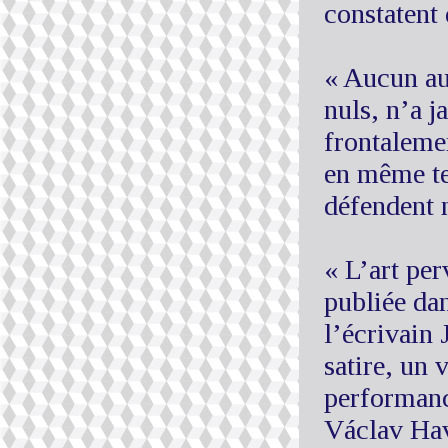
constatent 
« Aucun au
nuls, n’a j
frontaleme
en même te
défendent 
« L’art per
publiée da
l’écrivain
satire, un 
performance
Václav Have