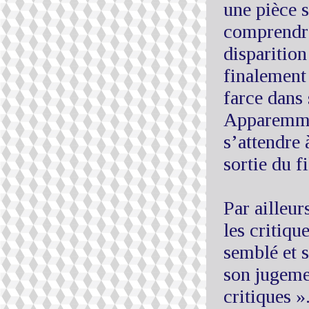
une pièce 
comprendre
disparition
finalement 
farce dans 
Apparemme
s’attendre 
sortie du f
Par ailleu
les critiqu
semblé et s
son jugemen
critiques »