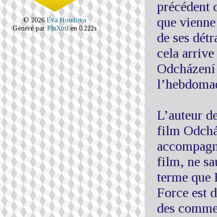
précédent 
que vienne
© 2026
Eva Houdova
Généré par
PluXml
en 0.222s
de ses détr
cela arrive
Odcházení »
l’hebdomad
L’auteur de
film Odchá
accompagne
film, ne sa
terme que 
Force est d
des comment