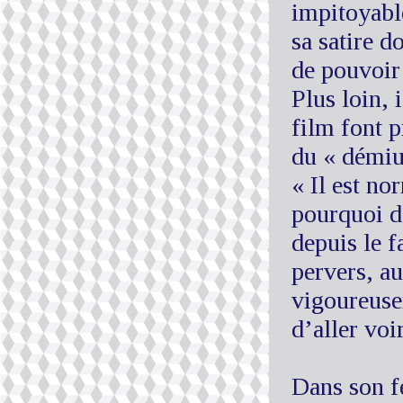
impitoyabl
sa satire d
de pouvoir 
Plus loin, 
film font 
du « démiur
« Il est no
pourquoi d
depuis le f
pervers, au
vigoureusem
d’aller voi
Dans son fe