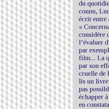
du quotidi
connu, Lud
écrit entre 
« Concerna
considère q
l’évaluer d
par exemple
film... La
par son eff
cruelle de 
lis un livr
pas possibl
échapper à
en constat