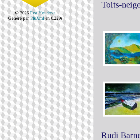
Toits-neig
© 2026
Eva Houdova
Généré par
PluXml
en 0.229s
Rudi Barne