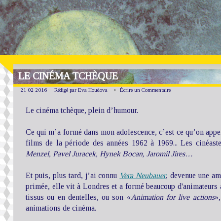
LE CINÉMA TCHÈQUE
21 02 2016
Rédigé par Eva Houdova
Écrire un Commentaire
Le cinéma tchèque, plein d’humour.
Ce qui m’a formé dans mon adolescence, c’est ce qu’on appel
films de la période des années 1962 à 1969... Les cinéas
Menzel, Pavel Juracek, Hynek Bocan, Jaromil Jires…
Et puis, plus tard, j’ai connu
Vera Neubauer
, devenue une ami
primée, elle vit à Londres et a formé beaucoup d'animateurs 
tissus ou en dentelles, ou son «
Animation for live actions
»,
animations de cinéma.