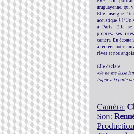
FR// Un portrai
uruguayenne, qui vi
Elle enseigne l’ini
acoustique à l’Uni
à Paris. Elle se
propres: ses rire
caméra. En écoutant
à recréer notre uni
rêves et nos angois
Elle déclare:
«Je ne me lasse jam
frappe à la porte po
Caméra:
C
Son:
Renné
Production