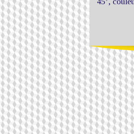
45’, coul