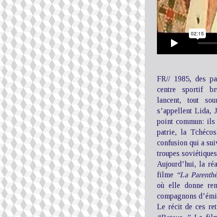
FR// 1985, des pa
centre sportif b
lancent, tout so
s’appellent Lida, J
point commun: ils 
patrie, la Tchéco
confusion qui a sui
troupes soviétiques
Aujourd’hui, la réa
filme
“La Parenth
où elle donne re
compagnons d’émig
Le récit de ces ret