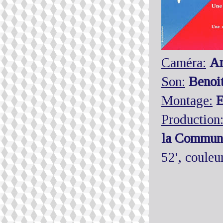
Caméra:
An
Son:
Benoi
Montage:
E
Production
la Communa
52', couleu