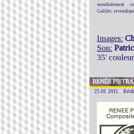
mondialement c
Galilée, revendique
Images:
Ch
Son:
Patri
35' couleu
RENÉE PIETRA
25 01 2011
Rédi