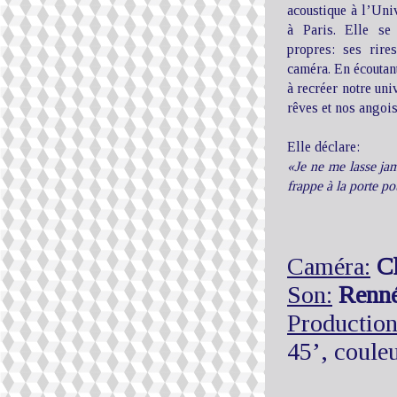
acoustique à l’Uni
à Paris. Elle se
propres: ses rire
caméra. En écoutant
à recréer notre uni
rêves et nos angois
Elle déclare:
«Je ne me lasse jam
frappe à la porte po
Caméra:
C
Son:
Renné
Production
45’, coul