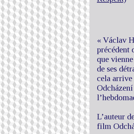
« Václav H
précédent 
que vienne
de ses détr
cela arrive
Odcházení »
l’hebdomad
L’auteur de
film Odchá