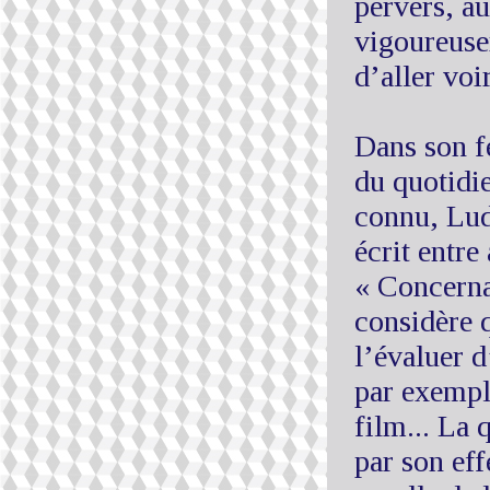
pervers, au
vigoureusem
d’aller voi
Dans son fe
du quotidi
connu, Lud
écrit entre 
« Concerna
considère q
l’évaluer d
par exemple
film... La
par son eff