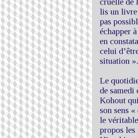
cruelle de 
lis un livr
pas possibl
échapper à
en constat
celui d’êtr
situation »
Le quotidi
de samedi d
Kohout qui 
son sens «
le véritable
propos les