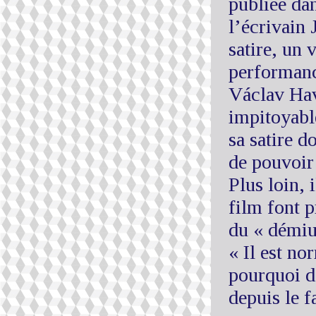
publiée da
l’écrivain
satire, un 
performance
Václav Have
impitoyabl
sa satire d
de pouvoir 
Plus loin, 
film font 
du « démiur
« Il est no
pourquoi d
depuis le f