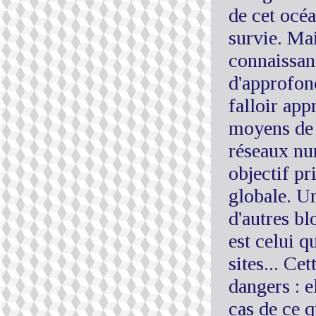
de cet océa
survie. Mai
connaissanc
d'approfond
falloir app
moyens de 
réseaux nu
objectif pr
globale. Un
d'autres bl
est celui q
sites... Cet
dangers : e
cas de ce 