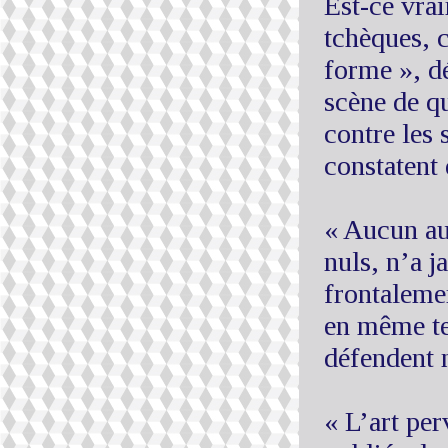
Est-ce vrai
tchèques, c
forme », d
scène de qu
contre les 
constatent 
« Aucun au
nuls, n’a j
frontaleme
en même te
défendent 
« L’art per