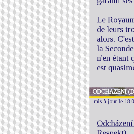
garanti ses
Le Royaume
de leurs tr
alors. C'es
la Seconde
n'en étant
est quasim
ODCHAZENI (D
mis à jour le 18 
Odcházení 
Respekt)