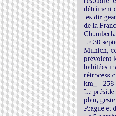
résoudre le
détriment 
les dirigea
de la Franc
Chamberlai
Le 30 septe
Munich, co
prévoient 
habitées ma
rétrocessio
km_ - 258 
Le présiden
plan, gest
Prague et 