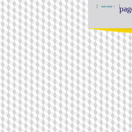
pag
suivante >