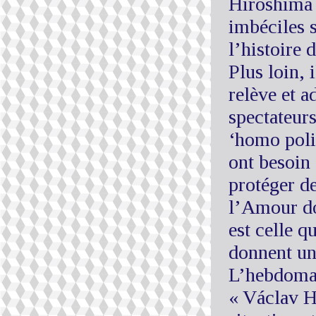
Hiroshima 
imbéciles 
l’histoire 
Plus loin, 
relève et a
spectateurs
‘homo polit
ont besoin
protéger de
l’Amour do
est celle q
donnent u
L’hebdomad
« Václav H