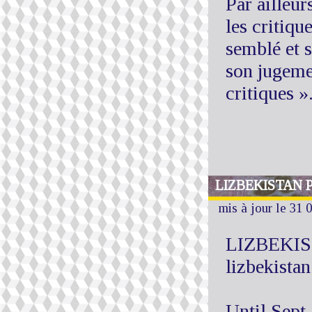
Par ailleu
les critiqu
semblé et s
son jugemen
critiques »
LIZBEKISTAN
mis à jour le 31 
LIZBEKIS
lizbekista
Until Sept