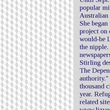
popular mic
Australian 
She began 
project on 
would-be L
the nipple.
newspapers
Stirling de
The Depend
authority.'
thousand ci
year. Refu
related si
www.lizve