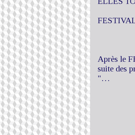
ELLES T
FESTIVA
Après le F
suite des p
"…