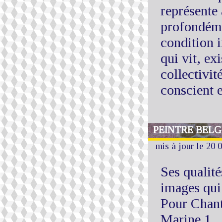
représente 
profondéme
condition 
qui vit, ex
collectivit
conscient 
PEINTRE BELG
mis à jour le 20 
Ses qualit
images qu
Pour Chant
Marine 1