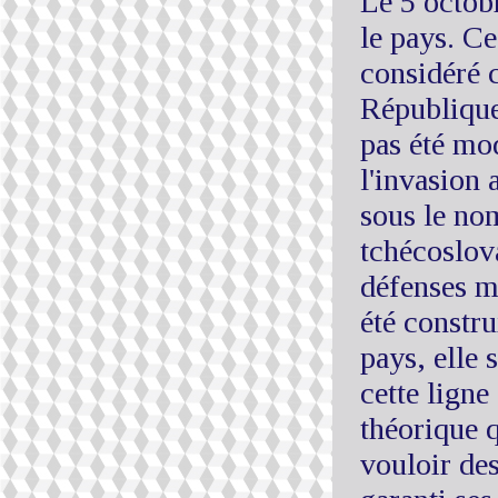
Le 5 octobr
le pays. C
considéré 
République 
pas été mod
l'invasion 
sous le no
tchécoslov
défenses mi
été constr
pays, elle
cette ligne
théorique q
vouloir des