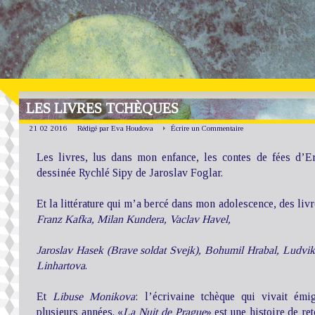
LES LIVRES TCHÈQUES
21 02 2016
Rédigé par Eva Houdova
Écrire un Commentaire
Les livres, lus dans mon enfance, les contes de fées d’
dessinée Rychlé Sipy de Jaroslav Foglar.
Et la littérature qui m’a bercé dans mon adolescence, des livr
Franz Kafka, Milan Kundera, Vaclav Havel,
Jaroslav Hasek (Brave soldat Svejk), Bohumil Hrabal, Ludvi
Linhartova
.
Et
Libuse Monikova
: l’écrivaine tchèque qui vivait ém
plusieurs années. «
La Nuit de Prague
» est une histoire de re