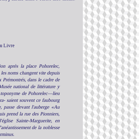
du Livre
on après la place Pohorelec,
; les noms changent vite depuis
 Prémontrés, dans le cadre de
usée national de littérature y
ux toponyme de Pohorelec—lieu
ra- saient souvent ce faubourg
, passe devant l'auberge «Au
uis prend la rue des Pionniers,
église Sainte-Marguerite, en
'anéantissement de la noblesse
erminus.