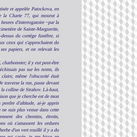
isée et appelée Patockova, en
e la Charte 77, qui mourut à
heures d'interrogatoire ~par la
cimetière de Sainte-Marguerite,
-dessus du cortège funèbre, si
ous ceux qui s'approchaient du
 ses papiers, et on relevait les
 charbonnier; il y eut peut-être
échissais pas sur les noms, ils
 clairs; même l'obscurité était
Je traverse la rue, passe devant
 la colline de Strahov. Là-haut,
aison que je cherche est de mon
perdre d'altitude, ai-je appris
e ne suis plus venue dans cette
ennent des chemins, étroits,
ons où s'amassent les ordures
herbe d'un vert rouillé il y a du
mpe est casée, je me hisse en