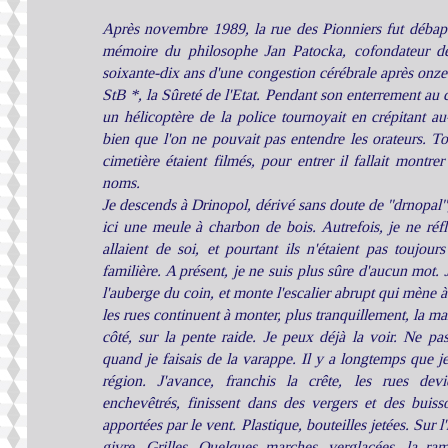
Après novembre 1989, la rue des Pionniers fut débapt
mémoire du philosophe Jan Patocka, cofondateur d
soixante-dix ans d'une congestion cérébrale après onze 
StB *, la Sûreté de l'Etat. Pendant son enterrement au 
un hélicoptère de la police tournoyait en crépitant au
bien que l'on ne pouvait pas entendre les orateurs. T
cimetière étaient filmés, pour entrer il fallait montrer
noms.
Je descends à Drinopol, dérivé sans doute de "drnopal",
ici une meule à charbon de bois. Autrefois, je ne réfl
allaient de soi, et pourtant ils n'étaient pas toujours
familière. A présent, je ne suis plus sûre d'aucun mot. 
l'auberge du coin, et monte l'escalier abrupt qui mène à
les rues continuent à monter, plus tranquillement, la m
côté, sur la pente raide. Je peux déjà la voir. Ne pas 
quand je faisais de la varappe. Il y a longtemps que j
région. J'avance, franchis la crête, les rues devi
enchevêtrés, finissent dans des vergers et des buiss
apportées par le vent. Plastique, bouteilles jetées. Sur l'
givre. Grilles. Quelques marches, verglacées, la ra