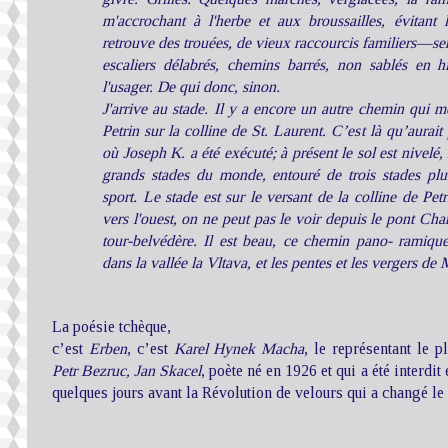
m'accrochant à l'herbe et aux broussailles, évitant 
retrouve des trouées, de vieux raccourcis familiers—sen
escaliers délabrés, chemins barrés, non sablés en hi
l'usager. De qui donc, sinon.
J'arrive au stade. Il y a encore un autre chemin qui mo
Petrin sur la colline de St. Laurent. C’est là qu’aurai
où Joseph K. a été exécuté; à présent le sol est nivelé,
grands stades du monde, entouré de trois stades plus 
sport. Le stade est sur le versant de la colline de Petr
vers l'ouest, on ne peut pas le voir depuis le pont Char
tour-belvédère. Il est beau, ce chemin pano- ramique
dans la vallée la Vltava, et les pentes et les vergers de
La poésie tchèque,
c’est
Erben
, c’est
Karel Hynek Macha
, le représentant le 
Petr Bezruc, Jan Skacel
, poète né en 1926 et qui a été interdi
quelques jours avant la Révolution de velours qui a changé le 