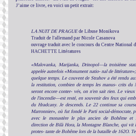
J’aime ce livre, en voici un petit extrait:
LA NUIT DE PRAGUE
de Libuse Monikova
Traduit de l'allemand par Nicole Casanova
ouvrage traduit avec le concours du Centre National 
HACHETTE Littératures
«Malovanka, Marijanka, Drinopol—la troisième stati
appelée autrefois «Monument natio- nal de littérature»
quelque temps. Le couvent de Strahov a été rendu aux
la restitution, combien de temps les manus- crits du M
seront encore conter- vés, on n'en sait rien. Le vie
de l'incendie—est resté, en souvenir des feux qui emb
du Hradcany. Je descends. Le 22 continue sa course
Marronnier», où fut fondé le Parti social-démocrate, p
avec le monastère le plus ancien de Bohême et l'
direction de Bilà Hora, la Montagne Blanche, qui vit l
protes- tante de Bohême lors de la bataille de 162O. T